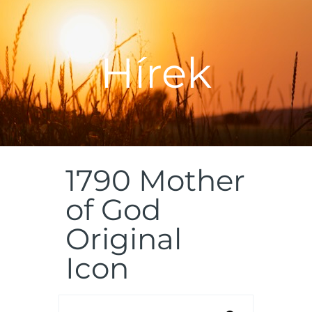
RÓLUNK
HÍREK
Hírek
MISEREND
SZENTSÉGEK
HITOKTATÁS
KÖZÖSSÉGEK
PROGRAMOK
1790 Mother
KAPCSOLAT
of God
Original
Icon