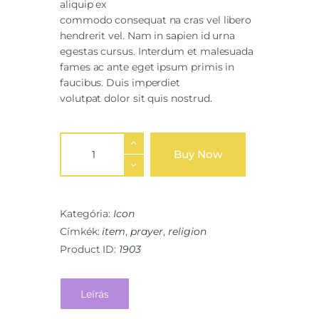
aliquip ex
commodo consequat na cras vel libero
hendrerit vel. Nam in sapien id urna
egestas cursus. Interdum et malesuada
fames ac ante eget ipsum primis in
faucibus. Duis imperdiet
volutpat dolor sit quis nostrud.
Buy Now
Kategória:
Icon
Címkék:
item
,
prayer
,
religion
Product ID:
1903
Leírás