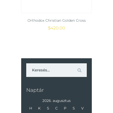
Orthodox Christian Golden Cross
$
420
.
00
Naptár
2026. augusztus
H
K
S
C
P
S
V