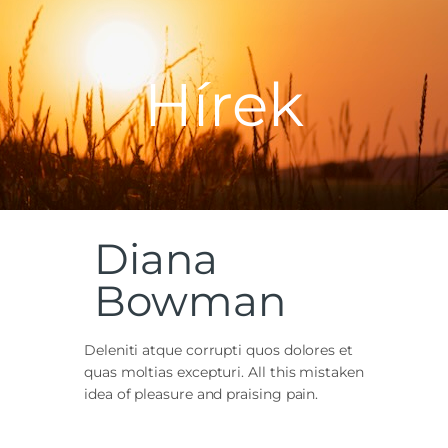
RÓLUNK
HÍREK
Hírek
MISEREND
SZENTSÉGEK
HITOKTATÁS
KÖZÖSSÉGEK
PROGRAMOK
Diana
KAPCSOLAT
Bowman
Deleniti atque corrupti quos dolores et
quas moltias excepturi. All this mistaken
idea of pleasure and praising pain.