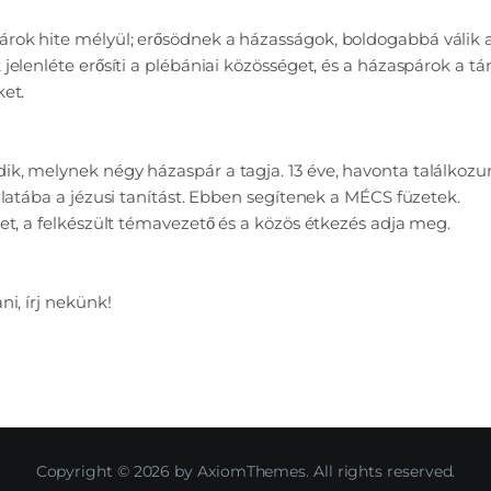
ok hite mélyül; erősödnek a házasságok, boldogabbá válik a c
 jelenléte erősíti a plébániai közösséget, és a házaspárok a
ket.
k, melynek négy házaspár a tagja. 13 éve, havonta találkozu
rlatába a jézusi tanítást. Ebben segítenek a MÉCS füzetek.
et, a felkészült témavezető és a közös étkezés adja meg.
ni, írj nekünk!
Copyright © 2026 by AxiomThemes. All rights reserved.