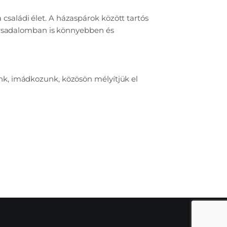
saládi élet. A házaspárok között tartós
 társadalomban is könnyebben és
nk, imádkozunk, közösön mélyítjük el