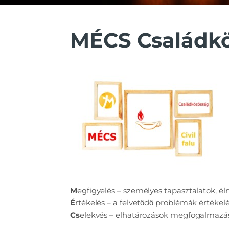
MÉCS Családk
M
egfigyelés – személyes tapasztalatok, é
É
rtékelés – a felvetődő problémák értékelé
Cs
elekvés – elhatározások megfogalmazá