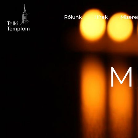
Rólunk
Hírek
Misere
M