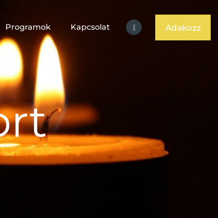
Programok
Kapcsolat
Adakozz
rt