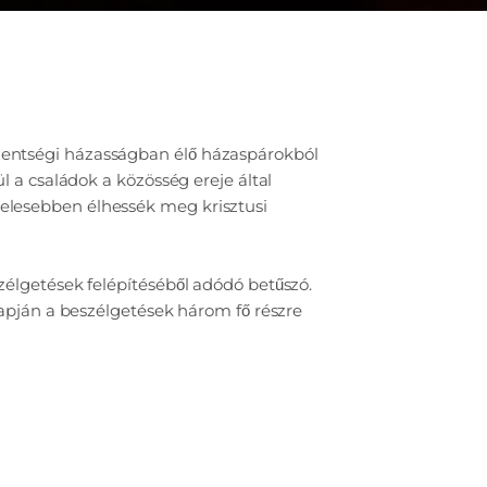
zentségi házasságban élő házaspárokból
ül a családok a közösség ereje által
elesebben élhessék meg krisztusi
zélgetések felépítéséből adódó betűszó.
alapján a beszélgetések három fő részre