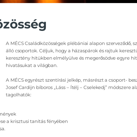
özösség
A MÉCS Családközösségek plébániai alapon szerveződő, s
álló csoportok. Céljuk, hogy a házaspárok és rajtuk kereszt
keresztény hitükben elmélyülve és megerősödve egyre hit
hivatásukat a világban.
A MÉCS egyrészt szentírási jelkép, másrészt a csoport- bes
Josef Cardijn bíboros „Láss – Ítélj – Cselekedj” módszere 
tagolhatók:
lmények
se a krisztusi tanítás fényében
sa.