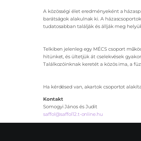
A közösségi élet eredményeként a házaspár
barátságok alakulnak ki. A házascsoportok
tudatosabban találják és állják meg helyü
Telkiben jelenleg egy MÉCS csoport működi
hitünket, és ültetjük át cselekvések gyako
Találkozóinknak keretét a közös ima, a füz
Ha kérdésed van, akartok csoportot alakíta
Kontakt
Somogyi János és Judit
saffol@saffol12.t-online.hu