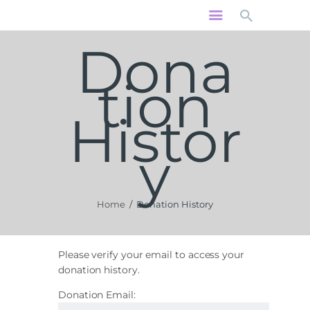
RÓLUNK
Dona
HÍREK
MISEREND
tion
SZENTSÉGEK
HITOKTATÁS
Histor
KÖZÖSSÉGEK
y
PROGRAMOK
KAPCSOLAT
Home
Donation History
Please verify your email to access your
donation history.
Donation Email: