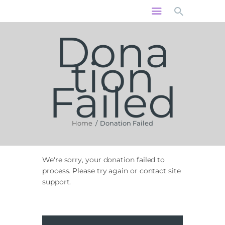
RÓLUNK
Dona
HÍREK
MISEREND
tion
SZENTSÉGEK
HITOKTATÁS
Failed
KÖZÖSSÉGEK
PROGRAMOK
KAPCSOLAT
Home
Donation Failed
We're sorry, your donation failed to
process. Please try again or contact site
support.